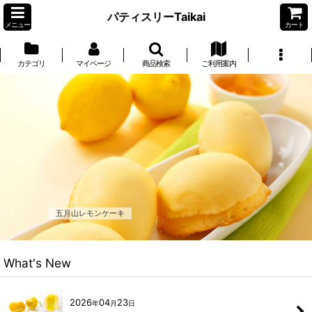
パティスリーTaikai
メニュー
カート
カテゴリ
マイページ
商品検索
ご利用案内
五月山レモンケーキ
What's New
2026
04
23
年
月
日