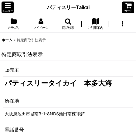
パティスリーTaikai
メニュー
カート
カテゴリ
マイページ
商品検索
ご利用案内
ホーム
>
特定商取引法表示
特定商取引法表示
販売主
パティスリータイカイ 本多大海
所在地
大阪府池田市城南3-1-8NDS池田南棟1階F
電話番号