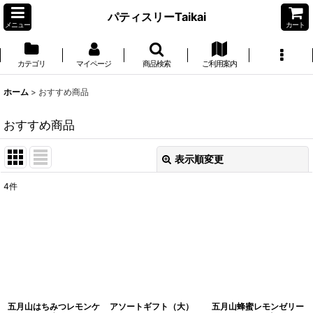
パティスリーTaikai
メニュー
カート
カテゴリ
マイページ
商品検索
ご利用案内
ホーム
>
おすすめ商品
おすすめ商品
表示順変更
閉じる
4
件
表示数
:
並び順
:
絞り込む
五月山はちみつレモンケ
アソートギフト（大）
五月山蜂蜜レモンゼリー