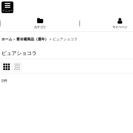
メニュー
カテゴリ
マイページ
ホーム
>
要冷蔵商品（通年）
>
ピュアショコラ
ピュアショコラ
0
件
表示数
:
並び順
: