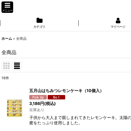
メニュー
カテゴリ
マイページ
ホーム
>
全商品
全商品
19
件
表示数
:
五月山はちみつレモンケーキ（10個入）
並び順
:
3,186
円
(税込)
在庫あり
子供から大人まで親しまれてきたレモンケーキ。太陽
蜜をたっぷり使用しました。