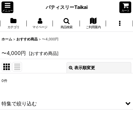
パティスリーTaikai
メニュー
カート
カテゴリ
マイページ
商品検索
ご利用案内
ホーム
>
おすすめ商品
>
〜4,000円
〜4,000円
[
おすすめ商品
]
表示順変更
閉じる
0
件
表示数
:
並び順
:
特集で絞り込む
絞り込む
期間限定
〜2,000円