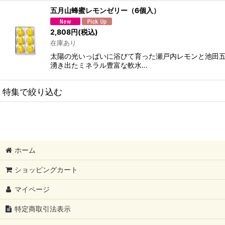
五月山蜂蜜レモンゼリー（6個入）
2,808
円
(税込)
在庫あり
太陽の光いっぱいに浴びて育った瀬戸内レモンと池田五
湧き出たミネラル豊富な軟水…
特集で絞り込む
期間限定
〜2,000円
ホーム
〜3,000円
ショッピングカート
〜4,000円
マイページ
4001円〜
特定商取引法表示