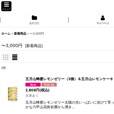
メニュー
カテゴリ
マイページ
ホーム
>
新着商品
>
〜3,000円
〜3,000円
[
新着商品
]
2
件
表示数
:
五月山蜂蜜レモンゼリー（3個）＆五月山レモンケーキ
並び順
:
2,808
円
(税込)
在庫あり
五月山蜂蜜レモンゼリー太陽の光いっぱいに浴びて育っ
かな六甲山花崗岩層から湧き…