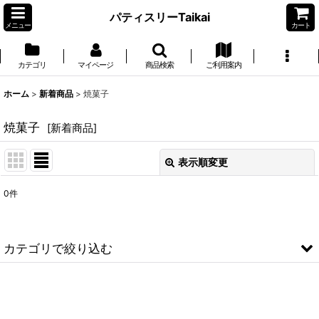
パティスリーTaikai
メニュー
カート
カテゴリ
マイページ
商品検索
ご利用案内
ホーム
>
新着商品
>
焼菓子
焼菓子
[
新着商品
]
表示順変更
閉じる
0
件
サブカテゴリ
:
表示数
:
カテゴリで絞り込む
並び順
:
焼菓子 (全商品)
五月山はちみつレモンケーキ