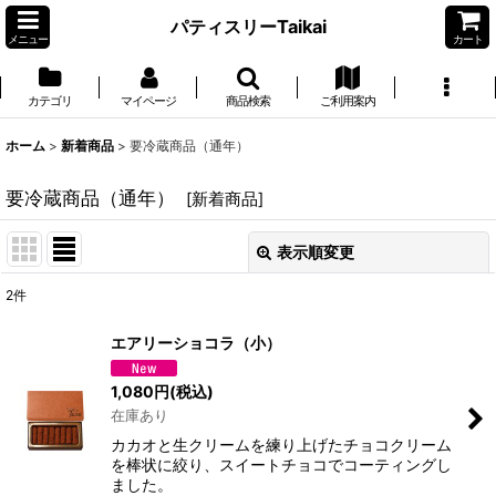
パティスリーTaikai
メニュー
カート
カテゴリ
マイページ
商品検索
ご利用案内
ホーム
>
新着商品
>
要冷蔵商品（通年）
要冷蔵商品（通年）
[
新着商品
]
表示順変更
閉じる
2
件
サブカテゴリ
:
エアリーショコラ（小）
表示数
:
1,080
円
(税込)
在庫あり
並び順
:
カカオと生クリームを練り上げたチョコクリーム
を棒状に絞り、スイートチョコでコーティングし
ました。